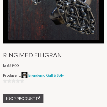
RING MED FILIGRAN
kr
659,00
Produsent:
Brendemo Gull & Sølv
0
ut
KJØP PRODUKT
av
5