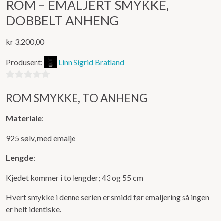
ROM – EMALJERT SMYKKE,
DOBBELT ANHENG
kr
3.200,00
Produsent:
Linn Sigrid Bratland
0
ROM SMYKKE, TO ANHENG
ut
av
Materiale
:
5
925 sølv, med emalje
Lengde
:
Kjedet kommer i to lengder; 43 og 55 cm
Hvert smykke i denne serien er smidd før emaljering så ingen
er helt identiske.