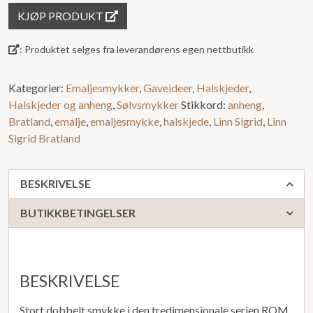
KJØP PRODUKT
: Produktet selges fra leverandørens egen nettbutikk
Kategorier:
Emaljesmykker
,
Gaveideer
,
Halskjeder
,
Halskjeder og anheng
,
Sølvsmykker
Stikkord:
anheng
,
Bratland
,
emalje
,
emaljesmykke
,
halskjede
,
Linn Sigrid
,
Linn
Sigrid Bratland
BESKRIVELSE
BUTIKKBETINGELSER
BESKRIVELSE
Stort dobbelt smykke i den tredimensjonale serien ROM.