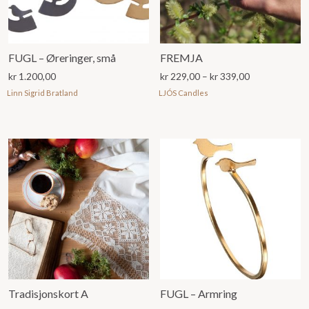
FUGL – Øreringer, små
FREMJA
Prisområde:
kr
1.200,00
kr
229,00
–
kr
339,00
kr 229,00
Linn Sigrid Bratland
LJÓS Candles
til
kr 339,00
Tradisjonskort A
FUGL – Armring