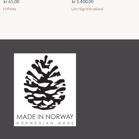
kr
65,00
kr
1.400,00
Firfletta
Linn Sigrid Bratland