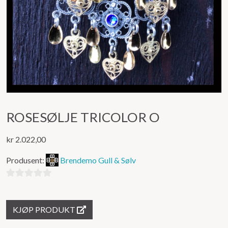
ROSESØLJE TRICOLOR O
kr
2.022,00
Produsent:
Brendemo Gull & Sølv
0
ut
KJØP PRODUKT
av
5