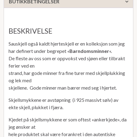
BUTIKKBETINGELSER
BESKRIVELSE
Sauskjell også kaldt hjerteskjell er en kolleksjon som jeg
har definert under begrepet «
Barndomsminner
«.
De fleste av oss som er oppvokst ved sjøen eller tilbrakt
ferier ved en
strand, har gode minner fra fine turer med skjellplukking
og lek med
skjellene. Gode minner man bærer med seg i hjertet.
Skjellsmykkene er avstøpning (i 925 massivt sølv) av
ekte skjell, plukket i fjæra.
Kjedet på skjellsmykkene er som oftest «ankerkjede», da
jeg ønsker at
hele produktet skal være forankret i den autentiske