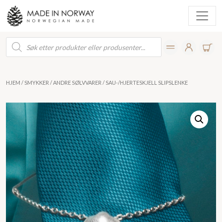
Products
search
HJEM
/
SMYKKER
/
ANDRE SØLVVARER
/ SAU-/HJERTESKJELL SLIPSLENKE