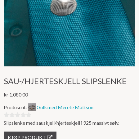
SAU-/HJERTESKJELL SLIPSLENKE
kr
1.080,00
Produsent:
Gullsmed Merete Mattson
Slipslenke med sauskjell/hjerteskjell i 925 massivt sølv.
0
ut
KJØP PRODUKT
av