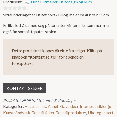
Produsent:
Nina Filtmaker - filtdesign og kurs
Sitteunderlaget er i filtet norsk ull og måler ca 40cm x 35cm
0
ut
Er like lett å ta med seg på tur enten vinter eller sommer, men
av
også fin som sittepute i stolen.
5
Dette produktet kjøpes direkte fra selger. Klikk på
knappen "Kontakt selger" for å sende en
forespørsel.
KONTAKT SELGER
Produktet vil bli fraktet om 1-3 virkedager
Kategorier:
Accessories
,
Annet
,
Gaveideer
,
Interiørartikler
,
jul
,
Kunsthåndverk
,
Tekstil & lær
,
Tekstilprodukter
,
Ukategorisert