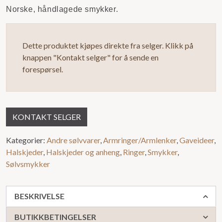
0
Norske, håndlagede smykker.
ut
av
Dette produktet kjøpes direkte fra selger. Klikk på
5
knappen "Kontakt selger" for å sende en
forespørsel.
KONTAKT SELGER
Kategorier:
Andre sølvvarer
,
Armringer/Armlenker
,
Gaveideer
,
Halskjeder
,
Halskjeder og anheng
,
Ringer
,
Smykker
,
Sølvsmykker
BESKRIVELSE
BUTIKKBETINGELSER