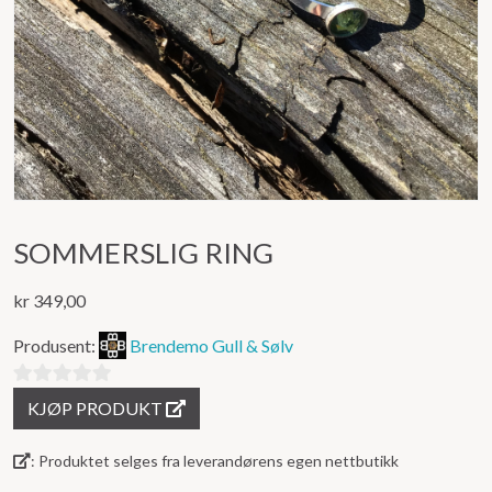
SOMMERSLIG RING
kr
349,00
Produsent:
Brendemo Gull & Sølv
0
KJØP PRODUKT
ut
av
: Produktet selges fra leverandørens egen nettbutikk
5