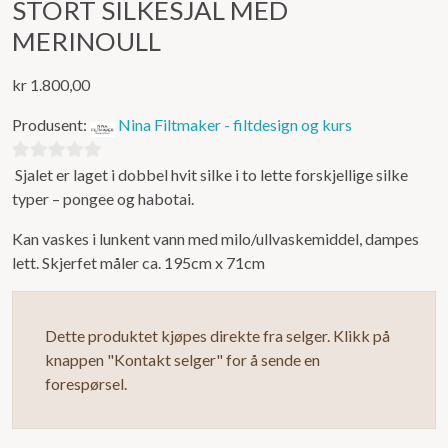
STORT SILKESJAL MED
MERINOULL
kr
1.800,00
Produsent:
Nina Filtmaker - filtdesign og kurs
Sjalet er laget i dobbel hvit silke i to lette forskjellige silke
0
typer – pongee og habotai.
ut
av
Kan vaskes i lunkent vann med milo/ullvaskemiddel, dampes
5
lett. Skjerfet måler ca. 195cm x 71cm
Dette produktet kjøpes direkte fra selger. Klikk på
knappen "Kontakt selger" for å sende en
forespørsel.