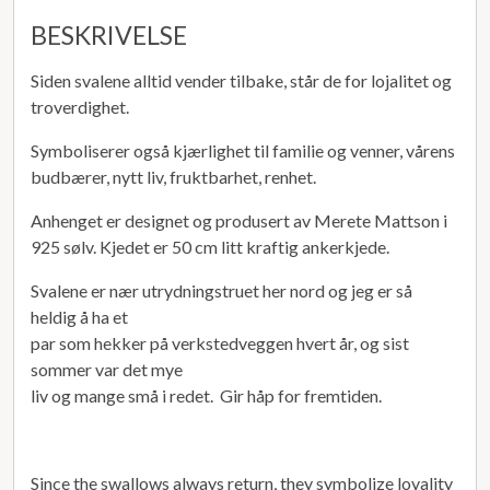
BESKRIVELSE
Siden svalene alltid vender tilbake, står de for lojalitet og
troverdighet.
Symboliserer også kjærlighet til familie og venner, vårens
budbærer, nytt liv, fruktbarhet, renhet.
Anhenget er designet og produsert av Merete Mattson i
925 sølv. Kjedet er 50 cm litt kraftig ankerkjede.
Svalene er nær utrydningstruet her nord og jeg er så
heldig å ha et
par som hekker på verkstedveggen hvert år, og sist
sommer var det mye
liv og mange små i redet. Gir håp for fremtiden.
Since the swallows always return, they symbolize loyality