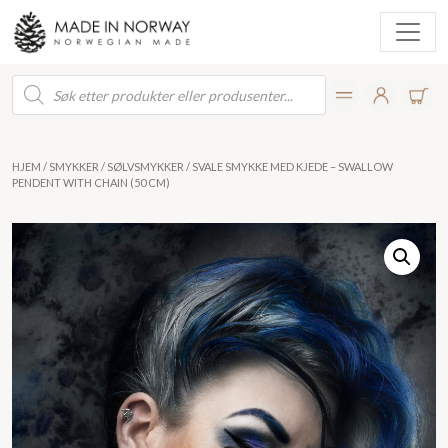
Products
search
HJEM
/
SMYKKER
/
SØLVSMYKKER
/ SVALE SMYKKE MED KJEDE – SWALLOW
PENDENT WITH CHAIN (50 CM)