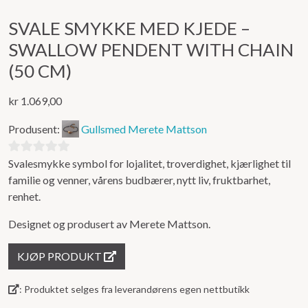
SVALE SMYKKE MED KJEDE –
SWALLOW PENDENT WITH CHAIN
(50 CM)
kr
1.069,00
Produsent:
Gullsmed Merete Mattson
Svalesmykke symbol for lojalitet, troverdighet, kjærlighet til
0
familie og venner, vårens budbærer, nytt liv, fruktbarhet,
ut
renhet.
av
5
Designet og produsert av Merete Mattson.
KJØP PRODUKT
: Produktet selges fra leverandørens egen nettbutikk