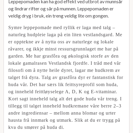
Leppepomaden kan ha god effekt ved utbrot av munnsår
og lindrar rifter og sår på munnen. Leppepomaden er
veldig dryg i bruk, ein treng veldig lite om gongen.
Symre leppepomade med ryllik er laga med talg –
naturleg hudpleie laga på ein liten vestlandsgard. Me
er opptekne av å nytta oss av naturlege og lokale
råvarer, og ikkje minst ressursgrunnlaget me har på
garden. Me har grasfôra og økologisk storfe av den
lokale gamalrasen Vestlandsk fjordfe. I tråd med vår
filosofi om å nytte heile dyret, lagar me hudkrem av
talget frå dyra. Talg av grasfôra dyr er fantanstisk for
huda vår. Det har særs lik feittsyreprofil som huda,
og inneheld feittløyselege A, D, K og E-vitaminar.
Kort sagt inneheld talg alt det gode huda vår treng. I
tillegg til talget inneheld hudkremane våre berre 2–3
andre ingrediensar – mellom anna blomar og urter
hausta frå innmark og utmark. Slik at du er trygg på
kva du smører på huda di.