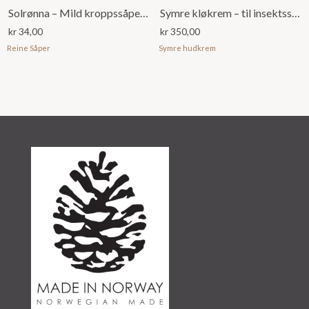
Solrønna – Mild kroppssåpe m/hamp. Ringblomst. sitron og bergamotolje
Symre kløkrem – til insektsstikk, brannsår, rifter og småsår (60ml)
kr
34,00
kr
350,00
Reine Såper
Symre hudkrem