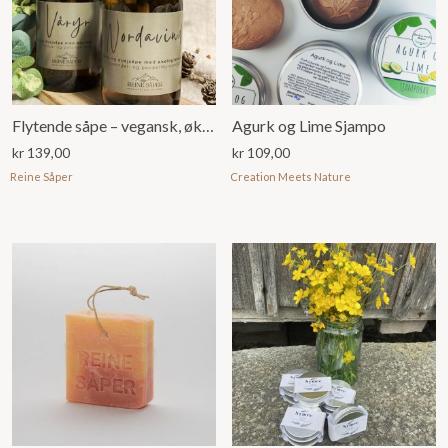
Flytende såpe – vegansk, økologiske oljer, naturlig duft
Agurk og Lime Sjampo
kr
139,00
kr
109,00
Reine Såper
Creation Meets Nature