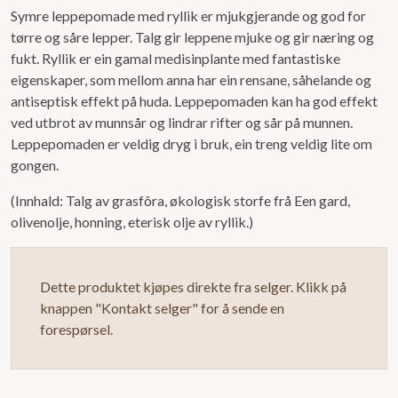
Symre leppepomade med ryllik er mjukgjerande og god for
0
tørre og såre lepper. Talg gir leppene mjuke og gir næring og
ut
fukt. Ryllik er ein gamal medisinplante med fantastiske
av
eigenskaper, som mellom anna har ein rensane, såhelande og
5
antiseptisk effekt på huda. Leppepomaden kan ha god effekt
ved utbrot av munnsår og lindrar rifter og sår på munnen.
Leppepomaden er veldig dryg i bruk, ein treng veldig lite om
gongen.
(Innhald: Talg av grasfôra, økologisk storfe frå Een gard,
olivenolje, honning, eterisk olje av ryllik.)
Dette produktet kjøpes direkte fra selger. Klikk på
knappen "Kontakt selger" for å sende en
forespørsel.