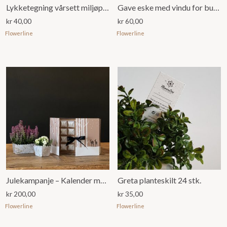
Lykketegning vårsett miljøpotter
Gave eske med vindu for bukett eller dekorasjon, Marmor
kr
40,00
kr
60,00
Flowerline
Flowerline
Julekampanje – Kalender med Elizabeth og Eliza
Greta planteskilt 24 stk.
kr
200,00
kr
35,00
Flowerline
Flowerline