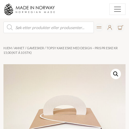
Products
search
HJEM
/
ANNET
/
GAVEESKER
/ TOPSY KAKE ESKE MED DESIGN – PRIS PR ESKE KR
15,00 (KIT Á 10 STK)