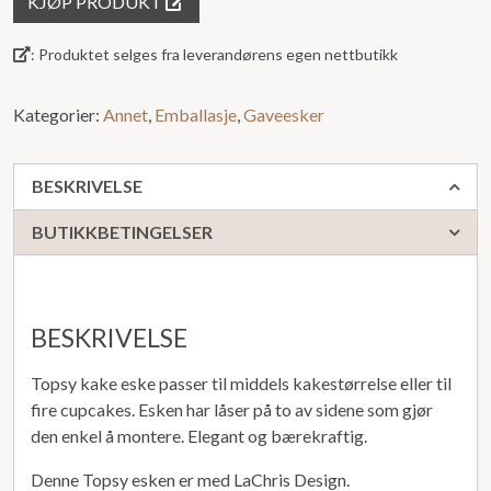
KJØP PRODUKT
ut
av
: Produktet selges fra leverandørens egen nettbutikk
5
Kategorier:
Annet
,
Emballasje
,
Gaveesker
BESKRIVELSE
BUTIKKBETINGELSER
BESKRIVELSE
Topsy kake eske passer til middels kakestørrelse eller til
fire cupcakes. Esken har låser på to av sidene som gjør
den enkel å montere. Elegant og bærekraftig.
Denne Topsy esken er med LaChris Design.