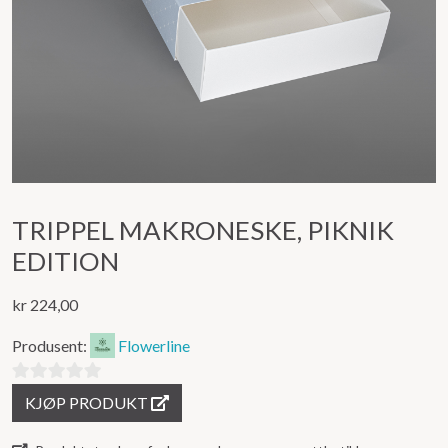
TRIPPEL MAKRONESKE, PIKNIK
EDITION
kr
224,00
Produsent:
Flowerline
0
KJØP PRODUKT
ut
av