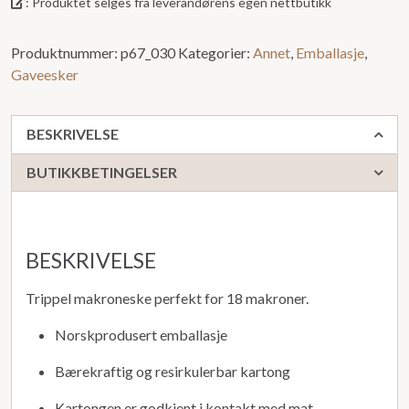
: Produktet selges fra leverandørens egen nettbutikk
5
Produktnummer:
p67_030
Kategorier:
Annet
,
Emballasje
,
Gaveesker
BESKRIVELSE
BUTIKKBETINGELSER
BESKRIVELSE
Trippel makroneske perfekt for 18 makroner.
Norskprodusert emballasje
Bærekraftig og resirkulerbar kartong
Kartongen er godkjent i kontakt med mat