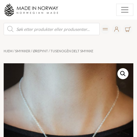
Products
search
HJEM
/
SMYKKER
/
ØREPYNT
/ TUSENOGÈN DELT SMYKKE