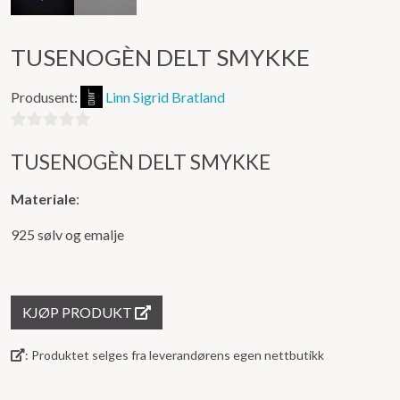
TUSENOGÈN DELT SMYKKE
Produsent:
Linn Sigrid Bratland
0
TUSENOGÈN DELT SMYKKE
ut
av
Materiale
:
5
925 sølv og emalje
KJØP PRODUKT
: Produktet selges fra leverandørens egen nettbutikk