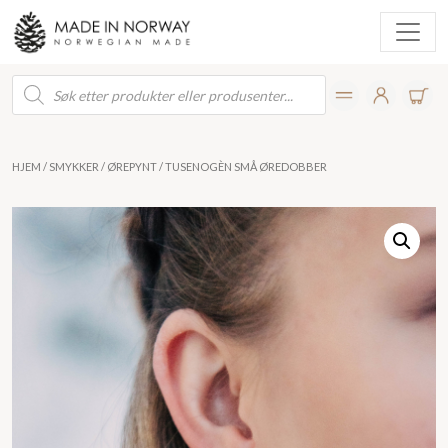
Products
search
HJEM
/
SMYKKER
/
ØREPYNT
/ TUSENOGÈN SMÅ ØREDOBBER