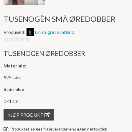
TUSENOGÈN SMÅ ØREDOBBER
Produsent:
Linn Sigrid Bratland
0
TUSENOGEN ØREDOBBER
ut
av
Materiale
:
5
925 sølv
Størrelse
1×1 cm
KJØP PRODUKT
: Produktet selges fra leverandørens egen nettbutikk