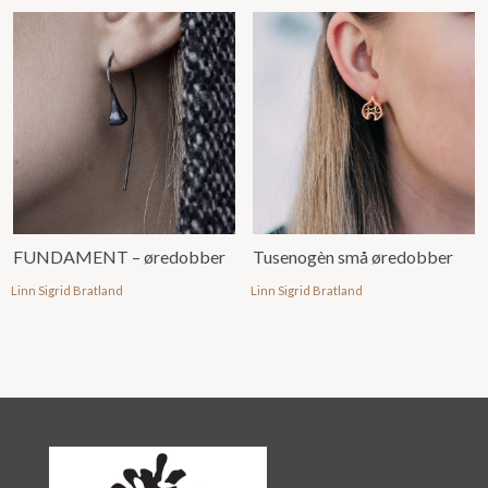
FUNDAMENT – øredobber
Tusenogèn små øredobber
Linn Sigrid Bratland
Linn Sigrid Bratland