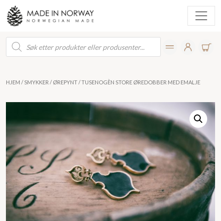
Products
search
HJEM
/
SMYKKER
/
ØREPYNT
/ TUSENOGÈN STORE ØREDOBBER MED EMALJE