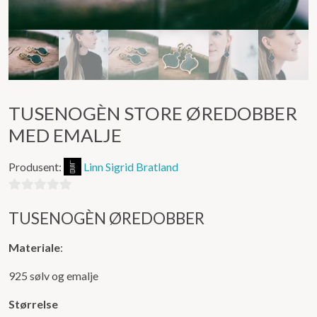
TUSENOGÈN STORE ØREDOBBER
MED EMALJE
Produsent:
Linn Sigrid Bratland
0
TUSENOGÈN ØREDOBBER
ut
av
Materiale
:
5
925 sølv og emalje
Størrelse