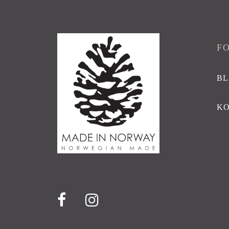
F
BL
K