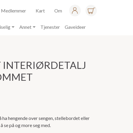
Medlemmer
Kart
Om
iselig
Annet
Tjenester
Gaveideer
T INTERIØRDETALJ
OMMET
å ha hengende over sengen, stellebordet eller
 å se på og more seg med.