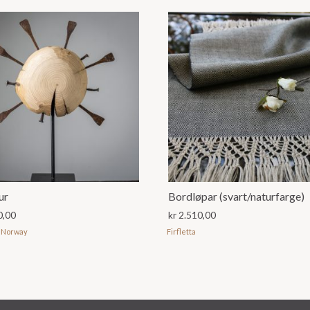
ur
Bordløpar (svart/naturfarge)
0,00
kr
2.510,00
 Norway
Firfletta