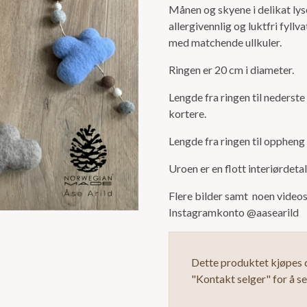
Månen og skyene i delikat lyseb
5
allergivennlig og luktfri fyll
med matchende ullkuler.
Ringen er 20 cm i diameter.
Lengde fra ringen til nederste
kortere.
Lengde fra ringen til oppheng
Uroen er en flott interiørdet
Flere bilder samt noen videos
Instagramkonto @aasearild
Dette produktet kjøpes d
"Kontakt selger" for å s