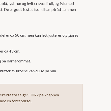
lå, lysbrun og hvit er sydd i ull, og fylt med
vatt. De er godt festet i solid hamptråd sammen
 del er ca 50 cm, men kan lett justeres og gjøres
 er ca 43 cm.
alj på barnerommet.
nutter av uroene kan du se på min
irekte fra selger. Klikk på knappen
ende en forespørsel.