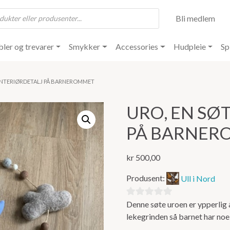
Bli medlem
ler og trevarer
Smykker
Accessories
Hudpleie
Sp
 INTERIØRDETALJ PÅ BARNEROMMET
URO, EN SØ
PÅ BARNER
kr
500,00
Produsent:
Ull i Nord
Denne søte uroen er ypperlig 
0
lekegrinden så barnet har noe
ut
av