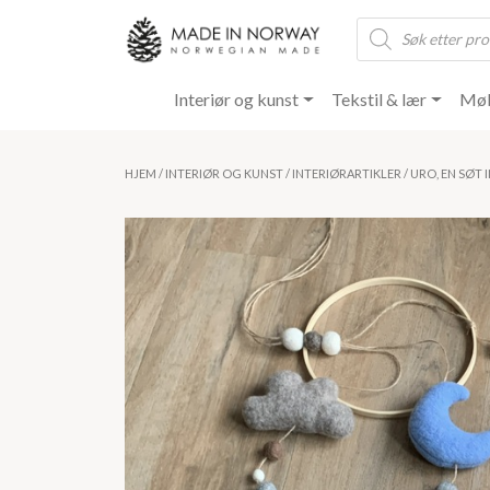
Products
search
Interiør og kunst
Tekstil & lær
Møb
HJEM
/
INTERIØR OG KUNST
/
INTERIØRARTIKLER
/ URO, EN SØT