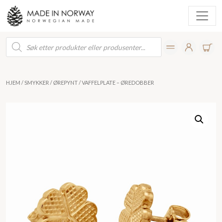
Products
search
HJEM
/
SMYKKER
/
ØREPYNT
/ VAFFELPLATE – ØREDOBBER