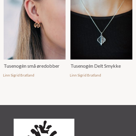
Tusenogèn små øredobber
Tusenogèn Delt Smykke
Linn Sigrid Bratland
Linn Sigrid Bratland