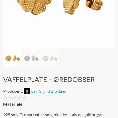
VAFFELPLATE – ØREDOBBER
Produsent:
Linn Sigrid Bratland
Materiale:
0
ut
925 sølv. Tre varianter: sølv, oksidert sølv og gullforgylt.
av