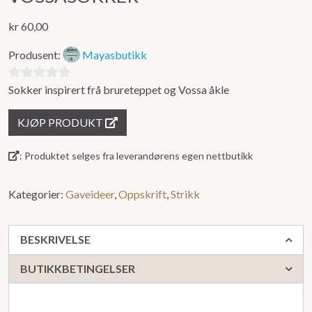
kr
60,00
Produsent:
Mayasbutikk
Sokker inspirert frå brureteppet og Vossa åkle
0
ut
KJØP PRODUKT
av
5
: Produktet selges fra leverandørens egen nettbutikk
Kategorier:
Gaveideer
,
Oppskrift
,
Strikk
BESKRIVELSE
BUTIKKBETINGELSER