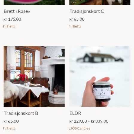
Brett «Rose»
Tradisjonskort C
kr
175,00
kr
65,00
Firfletta
Firfletta
Tradisjonskort B
ELDR
Prisområde:
kr
65,00
kr
229,00
–
kr
339,00
kr 229,00
Firfletta
LJÓS Candles
til