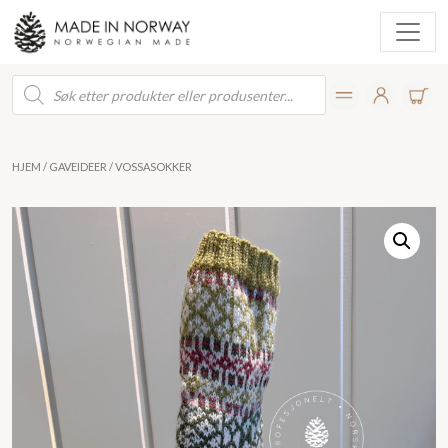
Products
search
HJEM
/
GAVEIDEER
/ VOSSASOKKER