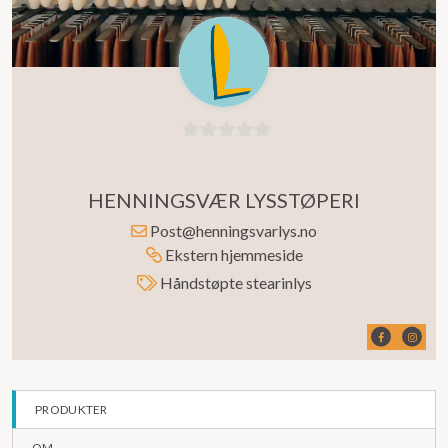
0
ut
HENNINGSVÆR LYSSTØPERI
av
5
Post@henningsvarlys.no
Ekstern hjemmeside
Håndstøpte stearinlys
PRODUKTER
OM