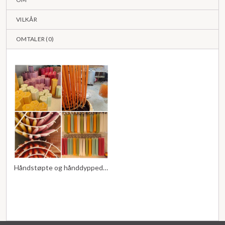
VILKÅR
OMTALER (
0
)
Håndstøpte og hånddyppede stearinglys