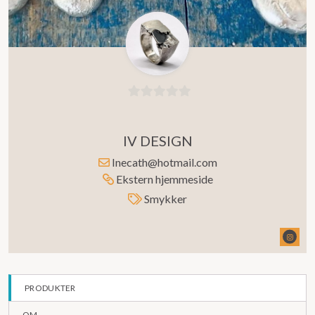
0
ut
IV DESIGN
av
5
Inecath@hotmail.com
Ekstern hjemmeside
Smykker
PRODUKTER
OM