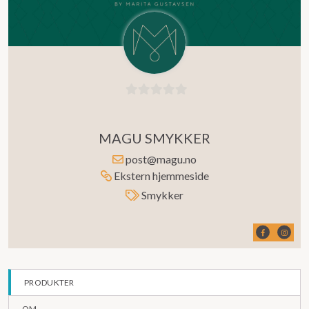
0
ut
MAGU SMYKKER
av
5
post@magu.no
Ekstern hjemmeside
Smykker
PRODUKTER
OM