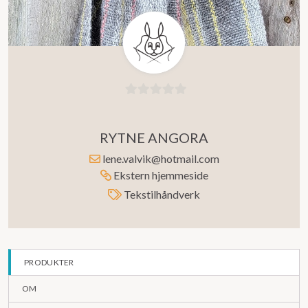
0
ut
RYTNE ANGORA
av
5
lene.valvik@hotmail.com
Ekstern hjemmeside
Tekstilhåndverk
PRODUKTER
OM