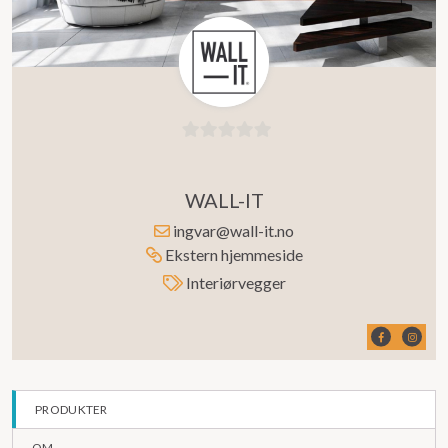
0
ut
WALL-IT
av
5
ingvar@wall-it.no
Ekstern hjemmeside
Interiørvegger
PRODUKTER
OM