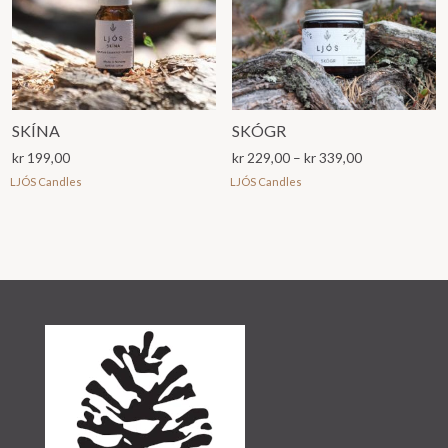
SKÍNA
SKÓGR
Prisområde:
kr
199,00
kr
229,00
–
kr
339,00
kr 229,00
LJÓS Candles
LJÓS Candles
til
kr 339,00