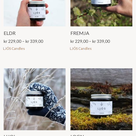
ELDR
FREMJA
Prisområde:
Prisområde:
kr
229,00
–
kr
339,00
kr
229,00
–
kr
339,00
kr 229,00
kr 229,00
LJÓS Candles
LJÓS Candles
til
til
kr 339,00
kr 339,00