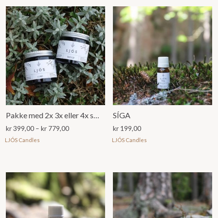
Pakke med 2x 3x eller 4x små 100g LJÓS duftllys
SÍGA
Prisområde:
kr
399,00
–
kr
779,00
kr
199,00
kr 399,00
LJÓS Candles
LJÓS Candles
til
kr 779,00