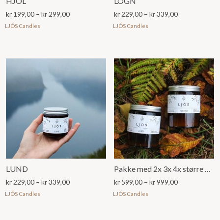
HJOL
LOGN
Prisområde:
Prisområde:
kr
199,00
–
kr
299,00
kr
229,00
–
kr
339,00
kr 199,00
kr 229,00
LJÓS Candles
LJÓS Candles
til
til
kr 299,00
kr 339,00
LUND
Pakke med 2x 3x 4x større 160g LJÓS duftllys
Prisområde:
Prisområde:
kr
229,00
–
kr
339,00
kr
599,00
–
kr
999,00
kr 229,00
kr 599,00
LJÓS Candles
LJÓS Candles
til
til
kr 339,00
kr 999,00