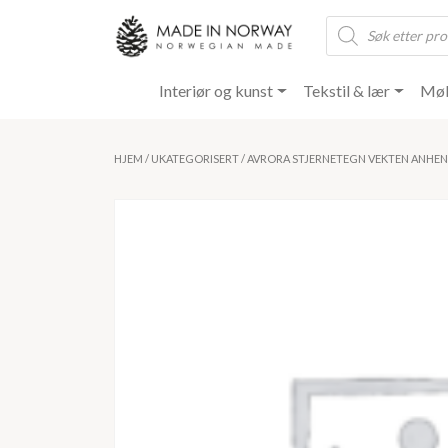
Products
search
Interiør og kunst
Tekstil & lær
Møb
HJEM
/
UKATEGORISERT
/ AVRORA STJERNETEGN VEKTEN ANHE