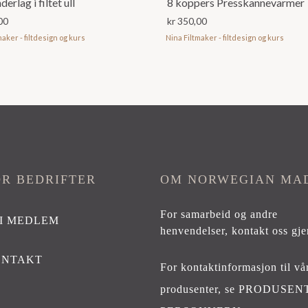
derlag i filtet ull
8 koppers Presskannevarmer
00
kr
350,00
maker - filtdesign og kurs
Nina Filtmaker - filtdesign og kurs
OR BEDRIFTER
OM NORWEGIAN MA
For samarbeid og andre
I MEDLEM
henvendelser,
kontakt oss gje
ONTAKT
For kontaktinformasjon til vå
produsenter, se
PRODUSEN