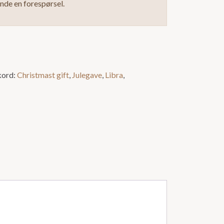
ende en forespørsel.
kord:
Christmast gift
,
Julegave
,
Libra
,