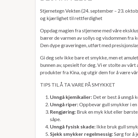
Stjernetegn Vekten (24. september – 23. oktobe
og kjærlighet til rettferdighet
Oppdag magien fra stjernene med våre eksklusive
bærer de varmen av sollys og visdommen fra ko
Den dype graveringen, utført med presisjonslas
Gi deg selv ikke bare et smykke, men et amulett 
bunnen av, spesielt for deg. Vi er stolte av vår
produkter fra Kina, og utgir dem for å være vå
TIPS TIL Å TA VARE PÅ SMYKKET
Unngå kjemikalier:
Det er best å unngå k
Unngå riper:
Oppbevar gull smykker i en m
Rengjøring:
Bruk en myk klut eller børste
såpe.
Unngå fysisk skade:
Ikke bruk gull smykk
Sjekk smykker regelmessig:
Sørg for å j