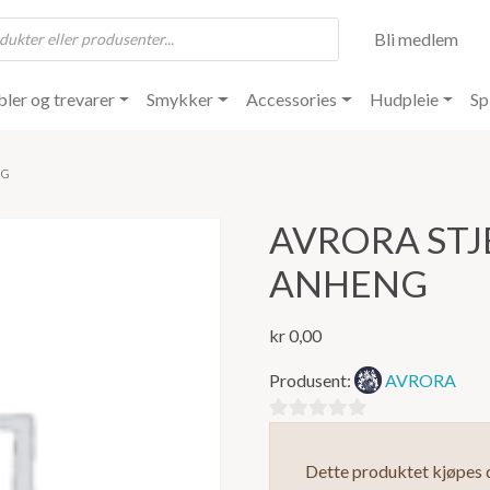
Bli medlem
ler og trevarer
Smykker
Accessories
Hudpleie
Sp
NG
AVRORA ST
ANHENG
kr
0,00
Produsent:
AVRORA
0
ut
Dette produktet kjøpes d
av