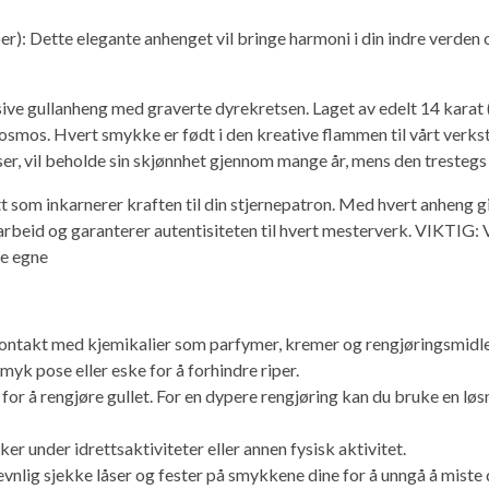
r): Dette elegante anhenget vil bringe harmoni i din indre verden
 gullanheng med graverte dyrekretsen. Laget av edelt 14 karat (585
smos. Hvert smykke er født i den kreative flammen til vårt verkst
er, vil beholde sin skjønnhet gjennom mange år, mens den trestegs 
som inkarnerer kraften til din stjernepatron. Med hvert anheng gir vi
t arbeid og garanterer autentisiteten til hvert mesterverk. VIKTIG: 
re egne
ontakt med kjemikalier som parfymer, kremer og rengjøringsmidle
yk pose eller eske for å forhindre riper.
 for å rengjøre gullet. For en dypere rengjøring kan du bruke en lø
er under idrettsaktiviteter eller annen fysisk aktivitet.
evnlig sjekke låser og fester på smykkene dine for å unngå å miste