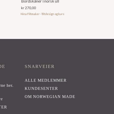
Bordskåner i norsk ull
kr
270,00
Nina Filtmaker - filtdesign og kurs
DE
SNARVEIER
ALLE MEDLEMMER
rne her
.
KUNDESENTER
OM NORWEGIAN MADE
re
TER