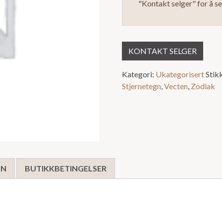
"Kontakt selger" for å s
5
KONTAKT SELGER
Kategori:
Ukategorisert
Stik
Stjernetegn
,
Vecten
,
Zodiak
ON
BUTIKKBETINGELSER