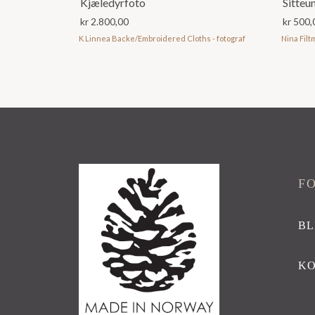
Kjæledyrfoto
Sitteun
kr
2.800,00
kr
500,
K Linnea Backe/Embroidered Cloths - fotograf
Nina Filt
F
BL
K