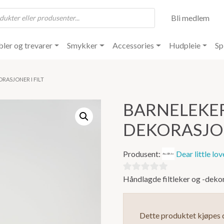
Bli medlem
ler og trevarer
Smykker
Accessories
Hudpleie
Sp
RASJONER I FILT
BARNELEKE
DEKORASJON
Produsent:
Dear little lov
Håndlagde filtleker og -dekor
0
ut
av
Dette produktet kjøpes d
5