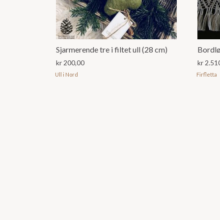
Sjarmerende tre i filtet ull (28 cm)
Bordlø
kr
200,00
kr
2.51
Ull i Nord
Firfletta