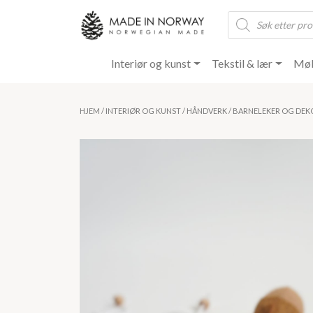
Products
search
Interiør og kunst
Tekstil & lær
Møb
HJEM
/
INTERIØR OG KUNST
/
HÅNDVERK
/ BARNELEKER OG DEKO