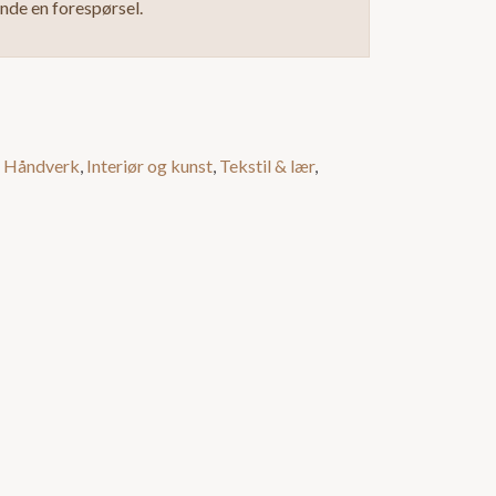
ende en forespørsel.
,
Håndverk
,
Interiør og kunst
,
Tekstil & lær
,