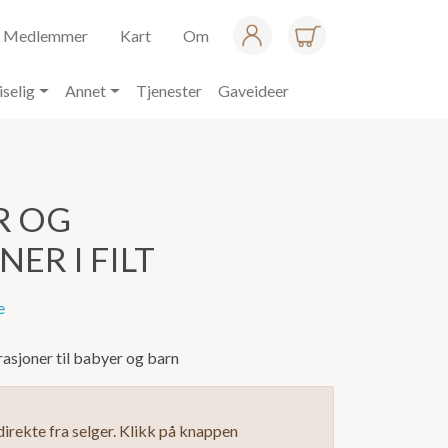
Medlemmer
Kart
Om
iselig
Annet
Tjenester
Gaveideer
R OG
ER I FILT
e
asjoner til babyer og barn
irekte fra selger. Klikk på knappen