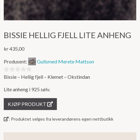
BISSIE HELLIG FJELL LITE ANHENG
kr
435,00
Produsent:
Gullsmed Merete Mattson
Bissie – Hellig fjell – Klemet – Okstindan
0
ut
Lite anheng i 925 sølv.
av
5
KJØP PRODUKT
: Produktet selges fra leverandørens egen nettbutikk