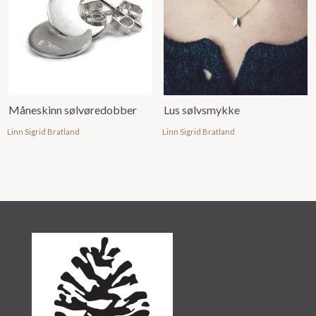
Måneskinn sølvøredobber
Lus sølvsmykke
Linn Sigrid Bratland
Linn Sigrid Bratland