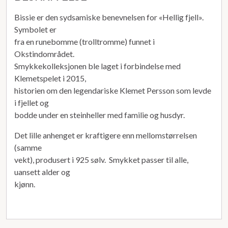
Bissie er den sydsamiske benevnelsen for «Hellig fjell».
Symbolet er
fra en runebomme (trolltromme) funnet i
Okstindområdet.
Smykkekolleksjonen ble laget i forbindelse med
Klemetspelet i 2015,
historien om den legendariske Klemet Persson som levde
i fjellet og
bodde under en steinheller med familie og husdyr.
Det lille anhenget er kraftigere enn mellomstørrelsen
(samme
vekt), produsert i 925 sølv. Smykket passer til alle,
uansett alder og
kjønn.