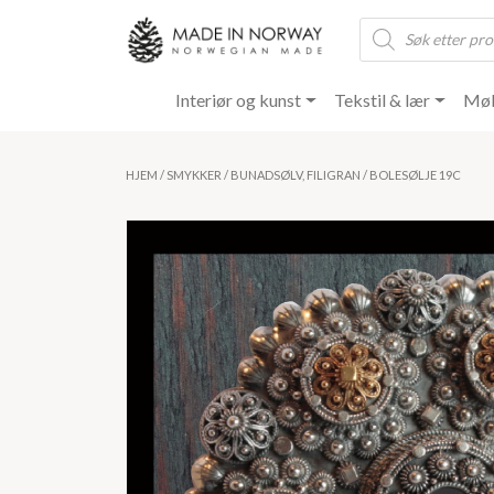
Products
search
Interiør og kunst
Tekstil & lær
Møb
HJEM
/
SMYKKER
/
BUNADSØLV, FILIGRAN
/ BOLESØLJE 19C