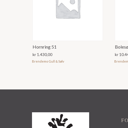
Hornring 51
Bolesø
kr
1.430,00
kr
10.4
Brendemo Gull & Sølv
Brendemo
F