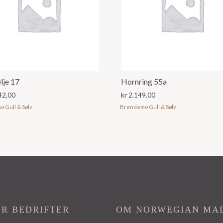
lje 17
Hornring 55a
42,00
kr
2.149,00
 Gull & Sølv
Brendemo Gull & Sølv
OR BEDRIFTER
OM NORWEGIAN MA