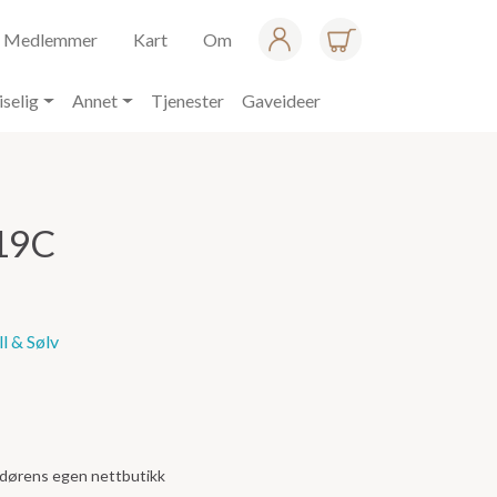
Medlemmer
Kart
Om
iselig
Annet
Tjenester
Gaveideer
19C
l & Sølv
andørens egen nettbutikk