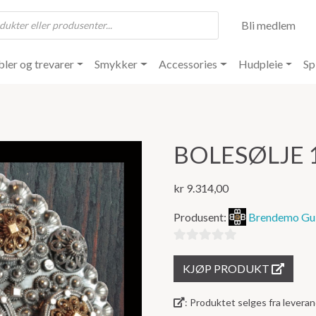
Bli medlem
ler og trevarer
Smykker
Accessories
Hudpleie
Sp
BOLESØLJE 
kr
9.314,00
Produsent:
Brendemo Gul
0
KJØP PRODUKT
ut
av
: Produktet selges fra lever
5