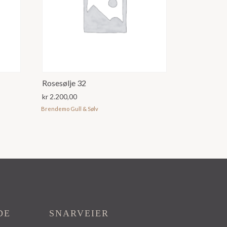
Rosesølje 32
kr
2.200,00
Brendemo Gull & Sølv
DE
SNARVEIER