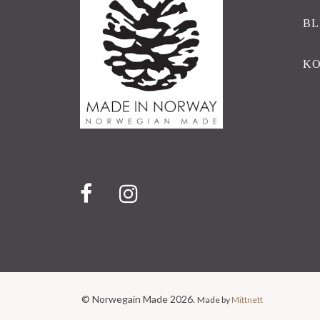
BL
K
© Norwegain Made 2026.
Made by
Mittnett