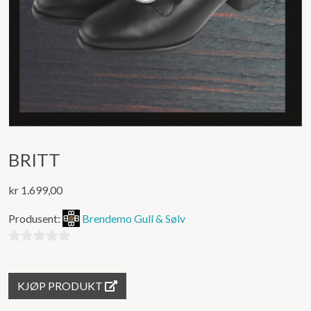
BRITT
kr
1.699,00
Produsent:
Brendemo Gull & Sølv
0
ut
KJØP PRODUKT
av
5