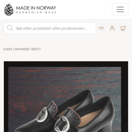
Products
search
HJEM
/
SMYKKER
/ BRITT