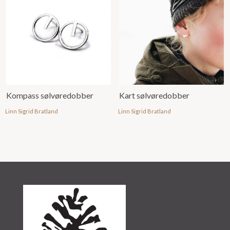
Kompass sølvøredobber
Kart sølvøredobber
Linn Sigrid Bratland
Linn Sigrid Bratland