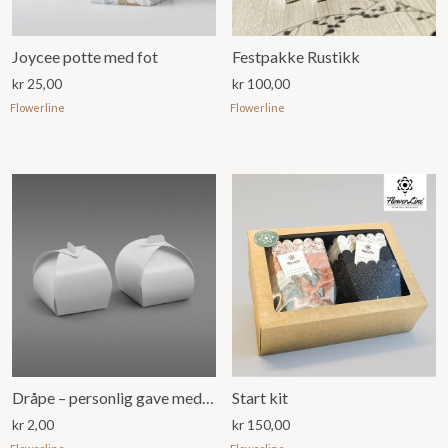
Joycee potte med fot
Festpakke Rustikk
kr
25,00
kr
100,00
Flowerline
Flowerline
Dråpe – personlig gave med plass til 1 konfekt
Start kit
kr
2,00
kr
150,00