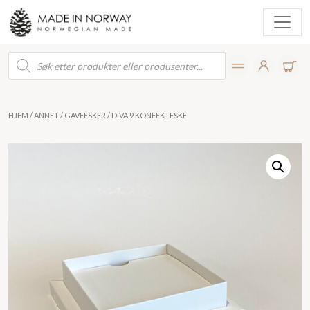
Products
search
HJEM
/
ANNET
/
GAVEESKER
/ DIVA 9 KONFEKTESKE