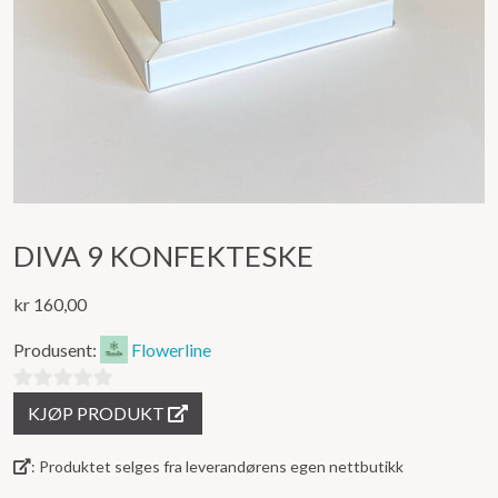
DIVA 9 KONFEKTESKE
kr
160,00
Produsent:
Flowerline
0
KJØP PRODUKT
ut
av
: Produktet selges fra leverandørens egen nettbutikk
5