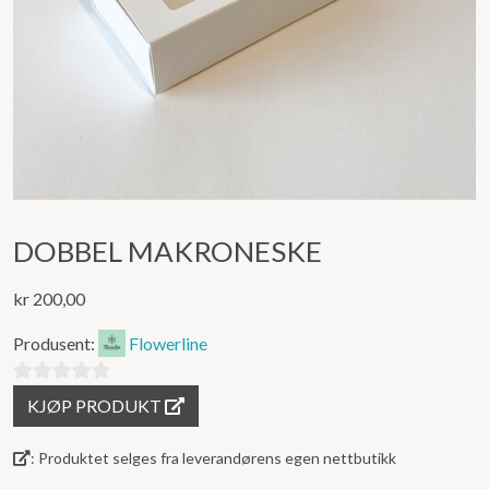
DOBBEL MAKRONESKE
kr
200,00
Produsent:
Flowerline
0
KJØP PRODUKT
ut
av
: Produktet selges fra leverandørens egen nettbutikk
5