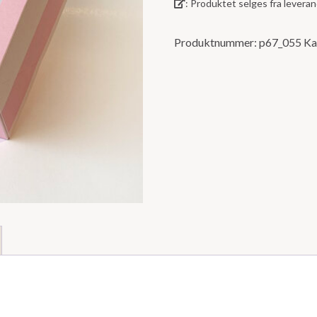
: Produktet selges fra lever
5
Produktnummer:
p67_055
Ka