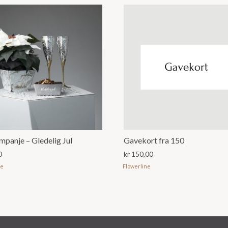
mpanje – Gledelig Jul
Gavekort fra 150
0
kr
150,00
ne
Flowerline