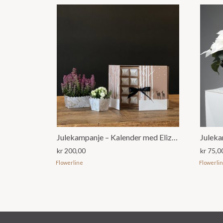
Julekampanje – Kalender med Elizabeth og Eliza
Juleka
kr
200,00
kr
75,0
Flowerline
Flowerli