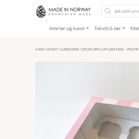
Products
search
Interiør og kunst
Tekstil & lær
Møb
HJEM
/
ANNET
/
GAVEESKER
/ DROPS 4PK CUPCAKE ESKE – PRIS PR S