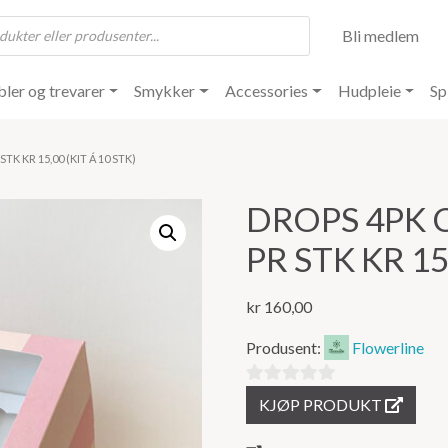
Bli medlem
ler og trevarer
Smykker
Accessories
Hudpleie
Sp
TK KR 15,00 (KIT Á 10 STK)
DROPS 4PK C
PR STK KR 15
kr
160,00
Produsent:
Flowerline
0
KJØP PRODUKT
ut
av