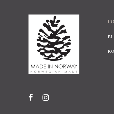
F
BL
K