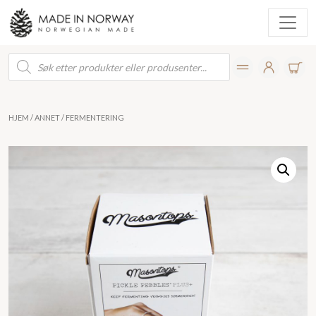
Products
search
HJEM
/
ANNET
/ FERMENTERING