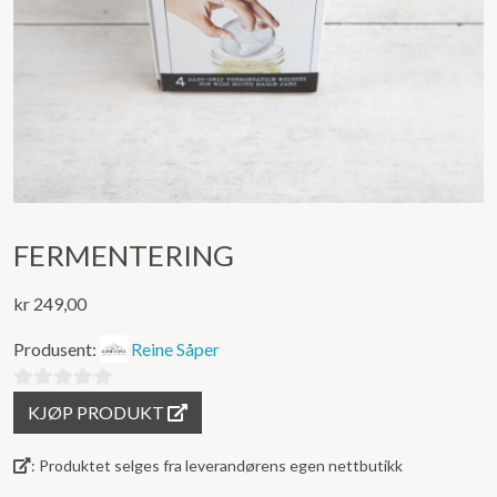
FERMENTERING
kr
249,00
Produsent:
Reine Såper
0
KJØP PRODUKT
ut
av
: Produktet selges fra leverandørens egen nettbutikk
5