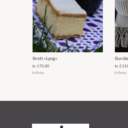
Brett «Lyng»
Bordlø
kr
175,00
kr
2.51
Firfletta
Firfletta