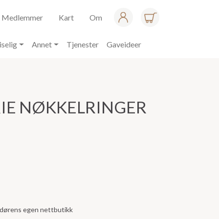
Medlemmer
Kart
Om
iselig
Annet
Tjenester
Gaveideer
RIE NØKKELRINGER
andørens egen nettbutikk