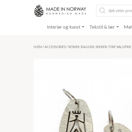
Products
search
Interiør og kunst
Tekstil & lær
Møb
HJEM
/
ACCESSORIES
/
VESKER, BAGGER, SEKKER
/ FIRE VALGFRI