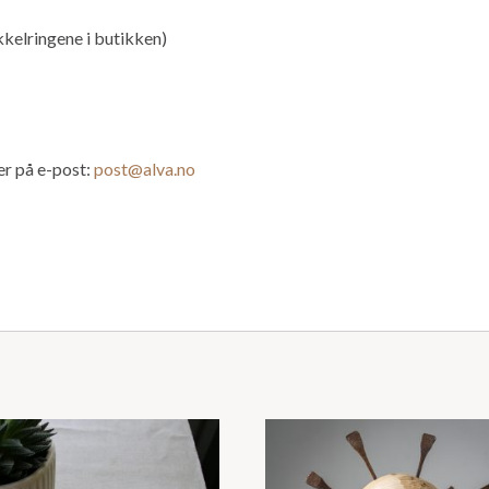
økkelringene i butikken)
er på e-post:
post@alva.no