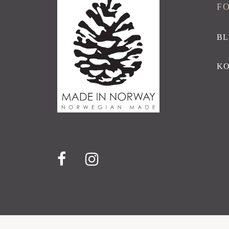
F
BL
K