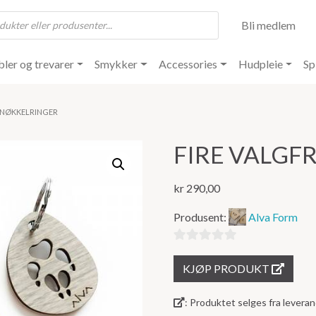
Bli medlem
ler og trevarer
Smykker
Accessories
Hudpleie
Sp
E NØKKELRINGER
FIRE VALGF
kr
290,00
Produsent:
Alva Form
0
KJØP PRODUKT
ut
av
: Produktet selges fra lever
5