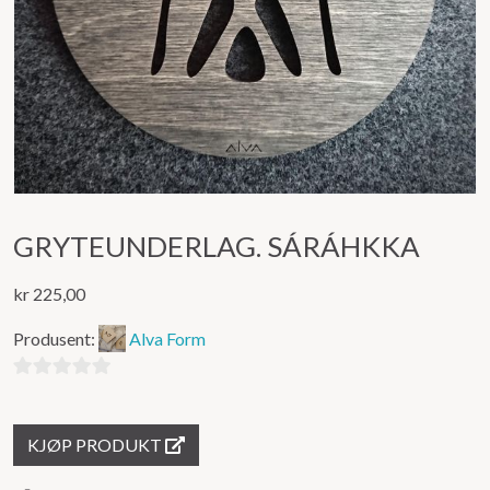
GRYTEUNDERLAG. SÁRÁHKKA
kr
225,00
Produsent:
Alva Form
0
ut
KJØP PRODUKT
av
5