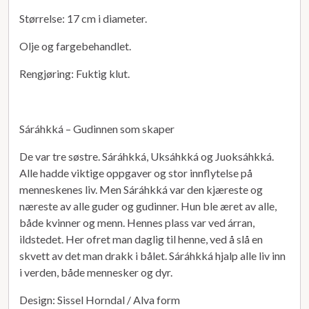
Størrelse: 17 cm i diameter.
Olje og fargebehandlet.
Rengjøring: Fuktig klut.
Sáráhkká – Gudinnen som skaper
De var tre søstre. Sáráhkká, Uksáhkká og Juoksáhkká.
Alle hadde viktige oppgaver og stor innflytelse på
menneskenes liv. Men Sáráhkká var den kjæreste og
næreste av alle guder og gudinner. Hun ble æret av alle,
både kvinner og menn. Hennes plass var ved árran,
ildstedet. Her ofret man daglig til henne, ved å slå en
skvett av det man drakk i bålet. Sáráhkká hjalp alle liv inn
i verden, både mennesker og dyr.
Design: Sissel Horndal / Alva form