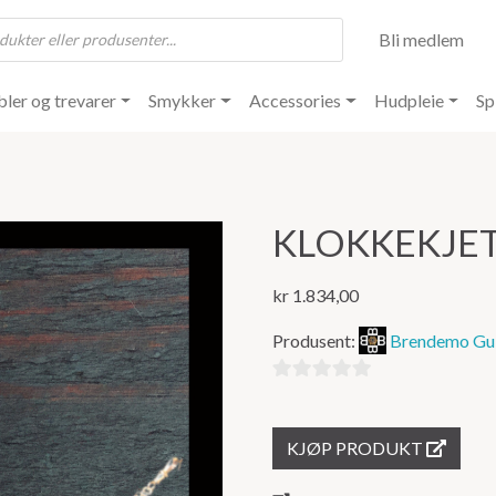
Bli medlem
ler og trevarer
Smykker
Accessories
Hudpleie
Sp
KLOKKEKJE
kr
1.834,00
Produsent:
Brendemo Gul
0
ut
KJØP PRODUKT
av
5