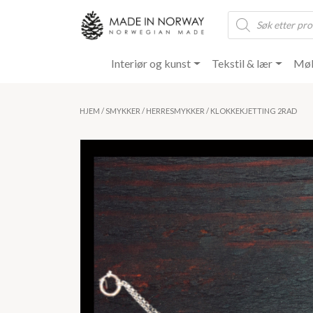
Products
search
Interiør og kunst
Tekstil & lær
Møb
HJEM
/
SMYKKER
/
HERRESMYKKER
/ KLOKKEKJETTING 2RAD