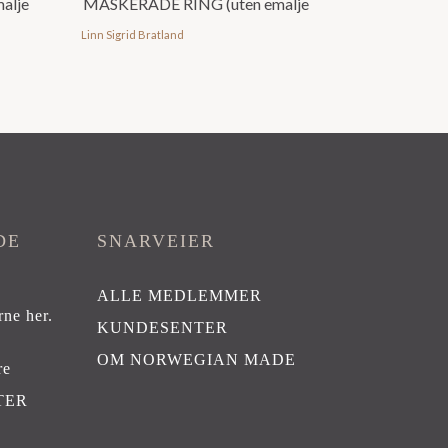
alje
MASKERADE RING (uten emalje
Linn Sigrid Bratland
DE
SNARVEIER
ALLE MEDLEMMER
rne her
.
KUNDESENTER
OM NORWEGIAN MADE
re
TER