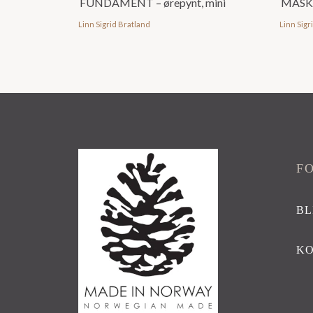
FUNDAMENT – ørepynt, mini
MASK
Linn Sigrid Bratland
Linn Sigr
F
BL
K