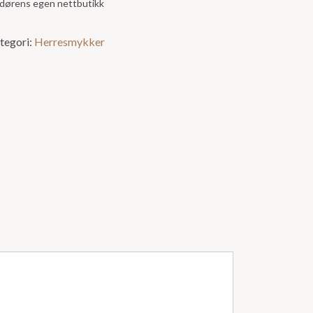
andørens egen nettbutikk
tegori:
Herresmykker