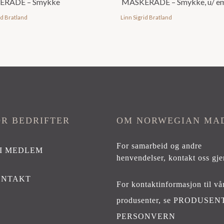
ERADE – Smykke
MASKERADE – Smykke, u/ em
id Bratland
Linn Sigrid Bratland
OR BEDRIFTER
OM NORWEGIAN MA
For samarbeid og andre
I MEDLEM
henvendelser,
kontakt oss gje
ONTAKT
For kontaktinformasjon til vå
produsenter, se
PRODUSEN
PERSONVERN