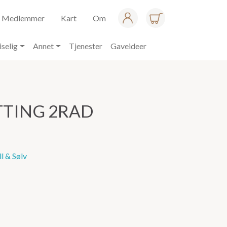
Medlemmer
Kart
Om
iselig
Annet
Tjenester
Gaveideer
TTING 2RAD
l & Sølv