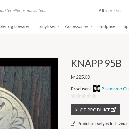
Bli medlem
ler og trevarer
Smykker
Accessories
Hudpleie
Sp
KNAPP 95B
kr
225,00
Produsent:
Brendemo Gul
0
KJØP PRODUKT
ut
av
: Produktet selges fra lever
5