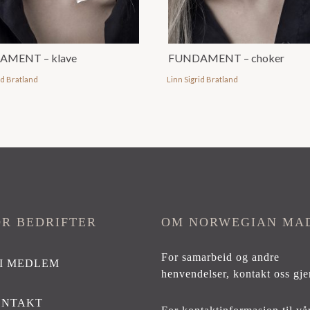
AMENT – klave
FUNDAMENT – choker
id Bratland
Linn Sigrid Bratland
OR BEDRIFTER
OM NORWEGIAN MA
For samarbeid og andre
I MEDLEM
henvendelser,
kontakt oss gje
ONTAKT