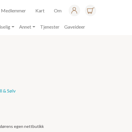
Medlemmer
Kart
Om
iselig
Annet
Tjenester
Gaveideer
l & Sølv
andørens egen nettbutikk