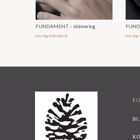
FUNDAMENT – skinnering
FUND
Linn Sigrid Bratland
Linn Sigr
F
BL
K