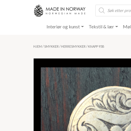
Products
search
Interiør og kunst
Tekstil & lær
Møb
HJEM
/
SMYKKER
/
HERRESMYKKER
/ KNAPP 95B