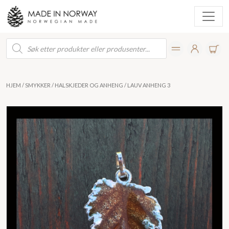
Products
search
HJEM
/
SMYKKER
/
HALSKJEDER OG ANHENG
/ LAUV ANHENG 3