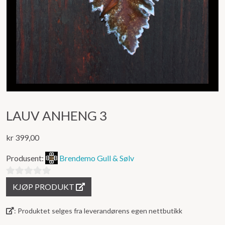
LAUV ANHENG 3
kr
399,00
Produsent:
Brendemo Gull & Sølv
0
KJØP PRODUKT
ut
av
: Produktet selges fra leverandørens egen nettbutikk
5