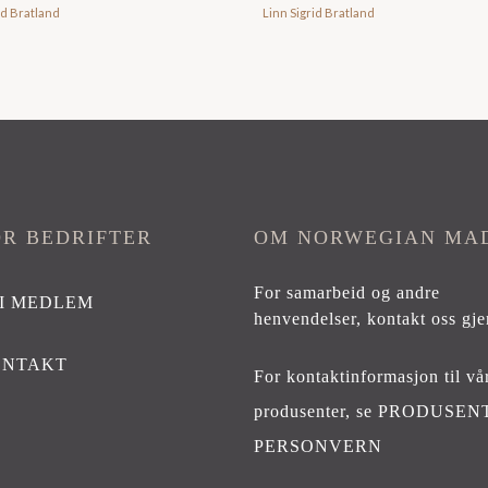
id Bratland
Linn Sigrid Bratland
OR BEDRIFTER
OM NORWEGIAN MA
For samarbeid og andre
I MEDLEM
henvendelser,
kontakt oss gje
ONTAKT
For kontaktinformasjon til vå
produsenter, se
PRODUSEN
PERSONVERN