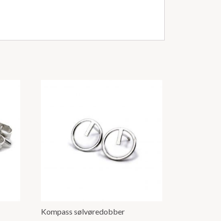
Kompass sølvøredobber