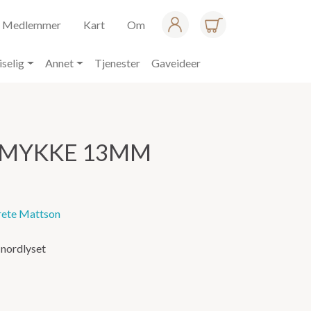
Medlemmer
Kart
Om
iselig
Annet
Tjenester
Gaveideer
SMYKKE 13MM
ete Mattson
 nordlyset