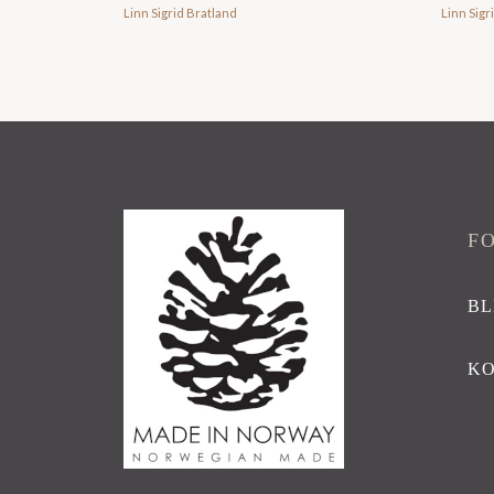
Linn Sigrid Bratland
Linn Sigr
F
BL
K