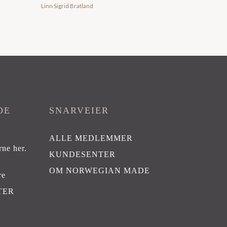
Linn Sigrid Bratland
DE
SNARVEIER
ALLE MEDLEMMER
rne her
.
KUNDESENTER
OM NORWEGIAN MADE
re
TER