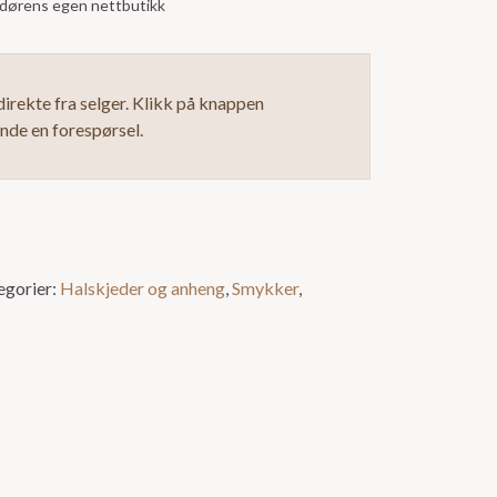
andørens egen nettbutikk
irekte fra selger. Klikk på knappen
ende en forespørsel.
egorier:
Halskjeder og anheng
,
Smykker
,