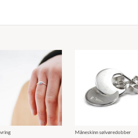
lvring
Måneskinn sølvøredobber