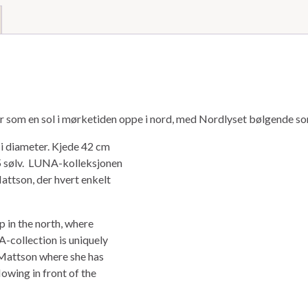
er som en sol i mørketiden oppe i nord, med Nordlyset bølgende som
 i diameter. Kjede 42 cm
25 sølv. LUNA-kolleksjonen
attson, der hvert enkelt
p in the north, where
A-collection is uniquely
Mattson where she has
lowing in front of the