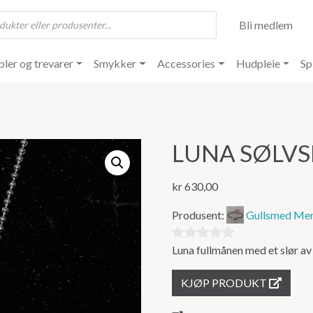
Bli medlem
ler og trevarer
Smykker
Accessories
Hudpleie
Sp
LUNA SØLV
kr
630,00
Produsent:
Gullsmed Mer
Luna fullmånen med et slør av
0
ut
KJØP PRODUKT
av
5