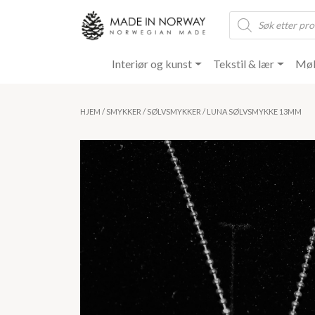
Products
search
Interiør og kunst
Tekstil & lær
Møb
HJEM
/
SMYKKER
/
SØLVSMYKKER
/ LUNA SØLVSMYKKE 13MM