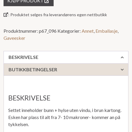
KJØP PRODUKT
ut
av
: Produktet selges fra leverandørens egen nettbutikk
5
Produktnummer:
p67_096
Kategorier:
Annet
,
Emballasje
,
Gaveesker
BESKRIVELSE
BUTIKKBETINGELSER
BESKRIVELSE
Settet inneholder bunn + hylse uten vindu, i brun kartong.
Esken har plass til alt fra 7- 10 makroner- kommer an på
tykkelsen.