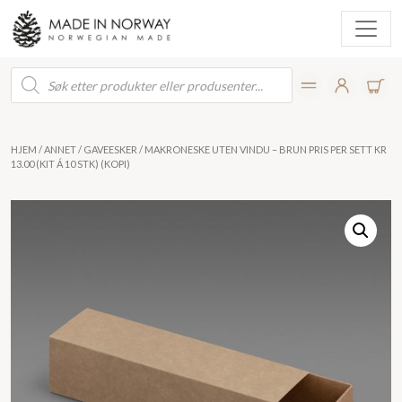
Products
search
HJEM
/
ANNET
/
GAVEESKER
/ MAKRONESKE UTEN VINDU – BRUN PRIS PER SETT KR
13.00 (KIT Á 10 STK) (KOPI)