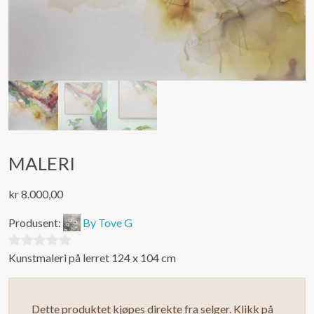
MALERI
kr
8.000,00
Produsent:
By Tove G
Kunstmaleri på lerret 124 x 104 cm
0
ut
av
Dette produktet kjøpes direkte fra selger. Klikk på
5