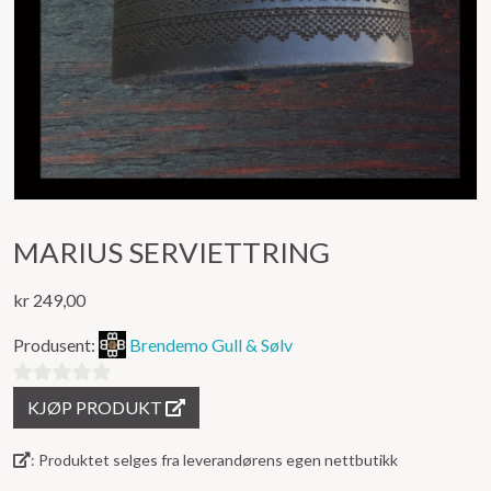
MARIUS SERVIETTRING
kr
249,00
Produsent:
Brendemo Gull & Sølv
0
KJØP PRODUKT
ut
av
: Produktet selges fra leverandørens egen nettbutikk
5