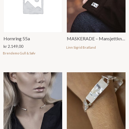
Hornring 55a
MASKERADE – Mansjettknapper uten emalje
kr
2.149,00
Linn Sigrid Bratland
Brendemo Gull & Sølv