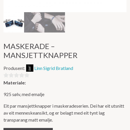
MASKERADE –
MANSJETTKNAPPER
Produsent:
Linn Sigrid Bratland
Materiale:
0
ut
925 sølv, med emalje
av
5
Eit par mansjettknapper i maskeradeserien. Dei har eit utsnitt
av eit menneskeansikt, og er belagt med eit tynt lag
transparang matt emalje.