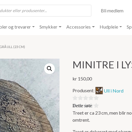
Bli medlem
ler og trevarer
Smykker
Accessories
Hudpleie
Sp
 GRÅ ULL (23 CM)
MINITRE I LY
kr
150,00
Produsent:
Ull i Nord
0
Dette søte
ut
Treet er ca 23 cm, men blir n
minitreet i
omtrent.
av
lysgrå ull er
5
det minste i
Treet er dekorert med okergu