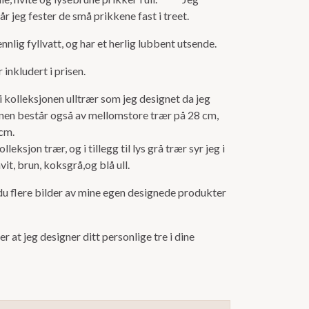
år jeg fester de små prikkene fast i treet.
nnlig fyllvatt, og har et herlig lubbent utsende.
r inkludert i prisen.
i kolleksjonen ulltrær som jeg designet da jeg
nen består også av mellomstore trær på 28 cm,
 cm.
leksjon trær, og i tillegg til lys grå trær syr jeg i
vit, brun, koksgrå,og blå ull.
du flere bilder av mine egen designede produkter
 at jeg designer ditt personlige tre i dine