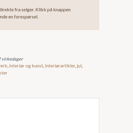
irekte fra selger. Klikk på knappen
ende en forespørsel.
2 virkedager
erk
,
Interiør og kunst
,
Interiørartikler
,
jul
,
kter