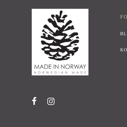
F
BL
K