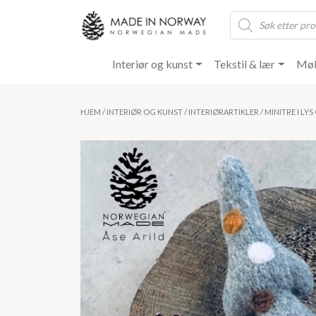
Products
search
Interiør og kunst
Tekstil & lær
Møb
HJEM
/
INTERIØR OG KUNST
/
INTERIØRARTIKLER
/ MINITRE I LYS