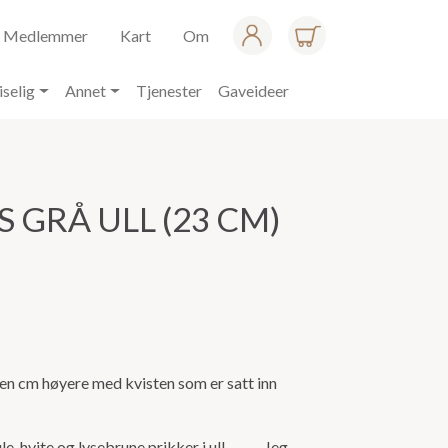
Medlemmer
Kart
Om
iselig
Annet
Tjenester
Gaveideer
S GRÅ ULL (23 CM)
oen cm høyere med kvisten som er satt inn
le, hvite og lysebrune prikker i ull. Jeg