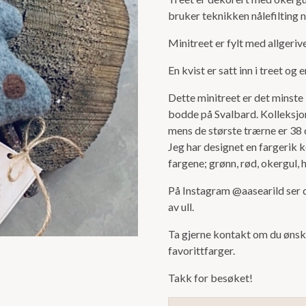
kolleksjonen
bruker teknikken nålefilting n
trær på kvist.
Minitreet er fylt med allgerive
En kvist er satt inn i treet og e
Dette minitreet er det minste 
bodde på Svalbard. Kolleksjo
mens de største trærne er 38
Jeg har designet en fargerik kol
fargene; grønn, rød, okergul, h
På Instagram @aasearild ser 
av ull.
Ta gjerne kontakt om du ønsker
favorittfarger.
Takk for besøket!