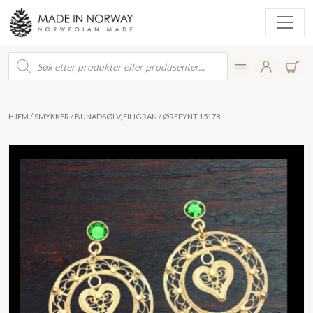
Products
search
HJEM
/
SMYKKER
/
BUNADSØLV, FILIGRAN
/ ØREPYNT 15178