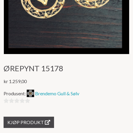
ØREPYNT 15178
kr
1.259,00
Produsent:
Brendemo Gull & Sølv
0
ut
KJØP PRODUKT
av
5