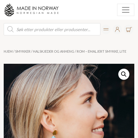
Products
search
HJEM
/
SMYKKER
/
HALSKJEDER OG ANHENG
/ ROM – EMALJERT SMYKKE, LITE