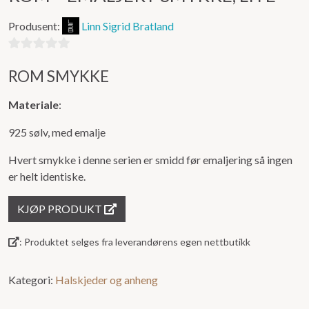
Produsent:
Linn Sigrid Bratland
0
ROM SMYKKE
ut
av
Materiale
:
5
925 sølv, med emalje
Hvert smykke i denne serien er smidd før emaljering så ingen
er helt identiske.
KJØP PRODUKT
: Produktet selges fra leverandørens egen nettbutikk
Kategori:
Halskjeder og anheng