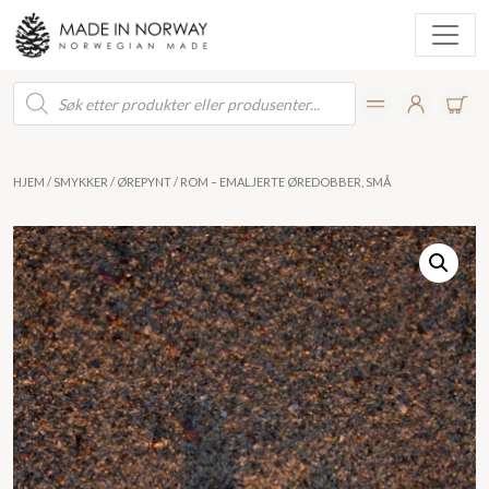
Products
search
HJEM
/
SMYKKER
/
ØREPYNT
/ ROM – EMALJERTE ØREDOBBER, SMÅ