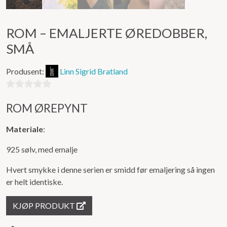
ROM – EMALJERTE ØREDOBBER,
SMÅ
Produsent:
Linn Sigrid Bratland
0
ROM ØREPYNT
ut
av
Materiale
:
5
925 sølv, med emalje
Hvert smykke i denne serien er smidd før emaljering så ingen
er helt identiske.
KJØP PRODUKT