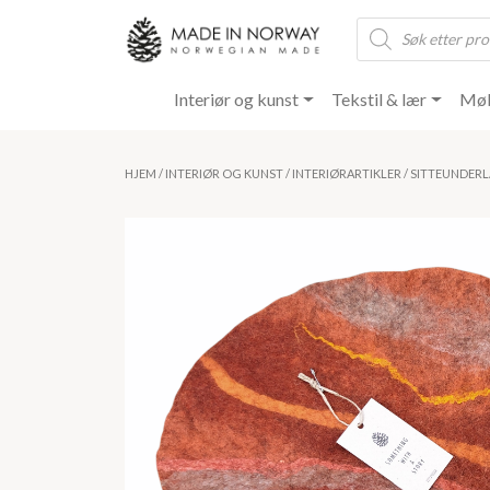
Products
search
Interiør og kunst
Tekstil & lær
Møb
HJEM
/
INTERIØR OG KUNST
/
INTERIØRARTIKLER
/ SITTEUNDERLA