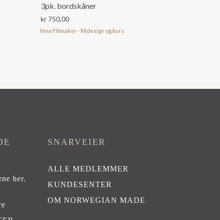
3pk. bordskåner
kr
750,00
Nina Filtmaker - filtdesign og kurs
DE
SNARVEIER
ALLE MEDLEMMER
rne her
.
KUNDESENTER
OM NORWEGIAN MADE
re