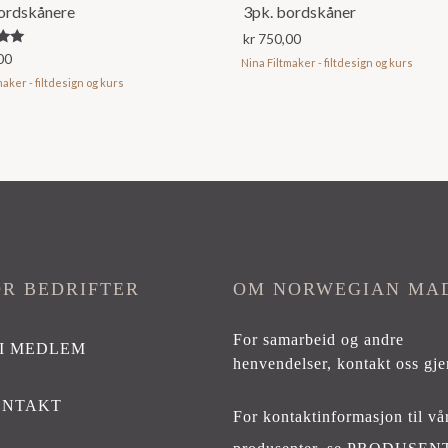
ordskånere
3pk. bordskåner
kr
750,00
00
Nina Filtmaker - filtdesign og kurs
maker - filtdesign og kurs
OR BEDRIFTER
OM NORWEGIAN MA
For samarbeid og andre
I MEDLEM
henvendelser,
kontakt oss gje
ONTAKT
For kontaktinformasjon til vå