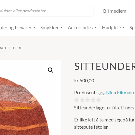
Bli medlem
ler og trevarer
Smykker
Accessories
Hudpleie
Sp
G I FILTET ULL
SITTEUNDERL
kr
500,00
Produsent:
Nina Filtmaker
Sitteunderlaget er filtet i no
0
ut
Er like lett å ta med seg på t
av
sittepute i stolen.
5