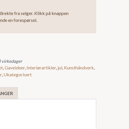
irekte fra selger. Klikk på knappen
ende en forespørsel.
3 virkedager
et
,
Gaveideer
,
Interiørartikler
,
jul
,
Kunsthåndverk
,
r
,
Ukategorisert
VANGER