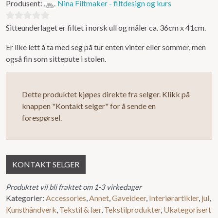
Produsent:
Nina Filtmaker - filtdesign og kurs
Sitteunderlaget er filtet i norsk ull og måler ca. 36cm x 41cm.
0
ut
Er like lett å ta med seg på tur enten vinter eller sommer, men
av
også fin som sittepute i stolen.
5
Dette produktet kjøpes direkte fra selger. Klikk på
knappen "Kontakt selger" for å sende en
forespørsel.
KONTAKT SELGER
Produktet vil bli fraktet om 1-3 virkedager
Kategorier:
Accessories
,
Annet
,
Gaveideer
,
Interiørartikler
,
jul
,
Kunsthåndverk
,
Tekstil & lær
,
Tekstilprodukter
,
Ukategorisert