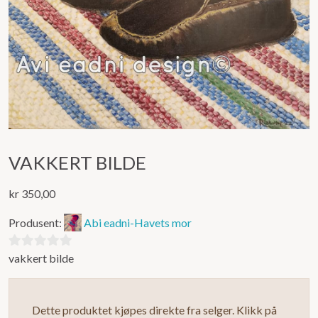
VAKKERT BILDE
kr
350,00
Produsent:
Abi eadni-Havets mor
vakkert bilde
0
ut
av
Dette produktet kjøpes direkte fra selger. Klikk på
5