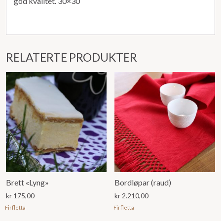
god kvalitet. 30×30
RELATERTE PRODUKTER
Brett «Lyng»
Bordløpar (raud)
kr
175,00
kr
2.210,00
Firfletta
Firfletta